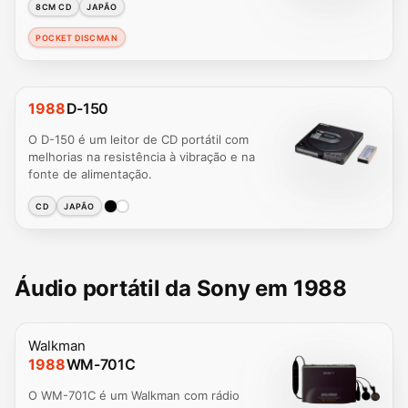
8CM CD
JAPÃO
POCKET DISCMAN
1988
D-150
O D-150 é um leitor de CD portátil com
melhorias na resistência à vibração e na
fonte de alimentação.
CD
JAPÃO
Áudio portátil da Sony em 1988
Walkman
1988
WM-701C
O WM-701C é um Walkman com rádio