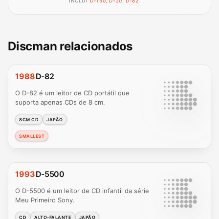
INCLUI
D-150, D-20, D-82
Discman relacionados
1988
D-82
O D-82 é um leitor de CD portátil que
suporta apenas CDs de 8 cm.
8CM CD
JAPÃO
SMALLEST
1993
D-5500
O D-5500 é um leitor de CD infantil da série
Meu Primeiro Sony.
CD
ALTO-FALANTE
JAPÃO