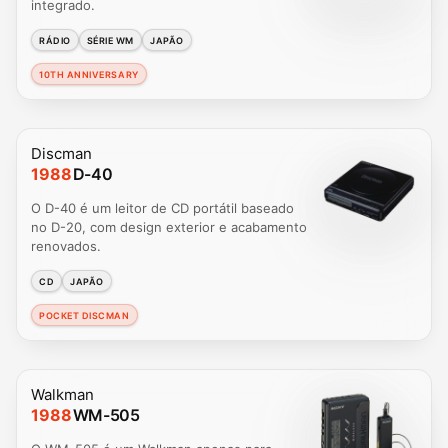
integrado.
RÁDIO
SÉRIE WM
JAPÃO
10TH ANNIVERSARY
Discman
1988
D-40
O D-40 é um leitor de CD portátil baseado
no D-20, com design exterior e acabamento
renovados.
CD
JAPÃO
POCKET DISCMAN
Walkman
1988
WM-505