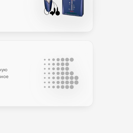
чную
вное