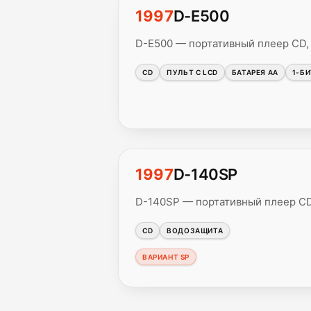
1997
D-E500
D-E500 — портативный плеер CD,
CD
ПУЛЬТ С LCD
БАТАРЕЯ AA
1-Б
1997
D-140SP
D-140SP — портативный плеер CD,
CD
ВОДОЗАЩИТА
ВАРИАНТ SP