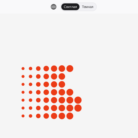
Светлая
Темная