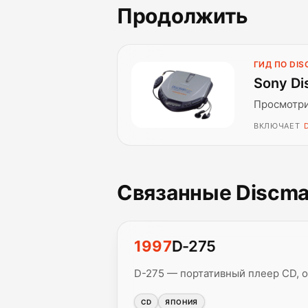
Продолжить
ГИД ПО DI
Sony Di
Просмотри
ВКЛЮЧАЕТ
Связанные Discm
1997
D-275
D-275 — портативный плеер CD, 
CD
ЯПОНИЯ