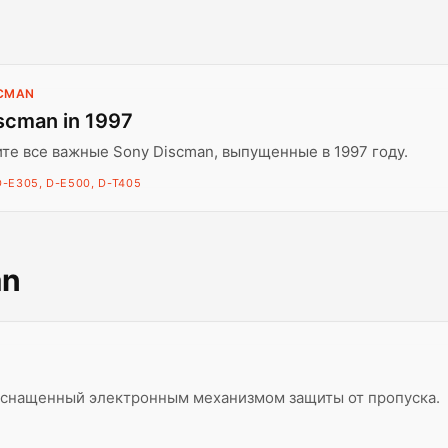
SCMAN
scman in 1997
те все важные Sony Discman, выпущенные в 1997 году.
D-E305, D-E500, D-T405
an
оснащенный электронным механизмом защиты от пропуска.