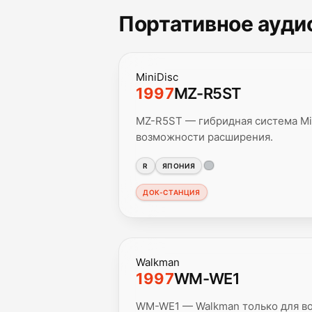
Портативное аудио
MiniDisc
1997
MZ-R5ST
MZ-R5ST — гибридная система Min
возможности расширения.
R
ЯПОНИЯ
ДОК-СТАНЦИЯ
Walkman
1997
WM-WE1
WM-WE1 — Walkman только для во