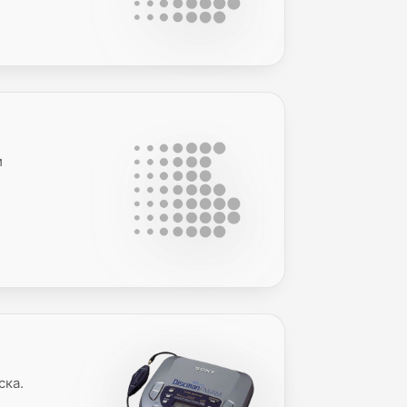
и
ска.