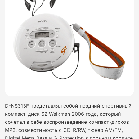
D-NS313F представлял собой поздний спортивный
компакт-диск S2 Walkman 2006 года, который
сочетал в себе воспроизведение компакт-дисков
MP3, совместимость с CD-R/RW, тюнер AM/FM,
Digital Mega Bass и G-Protection в прочном корпусе