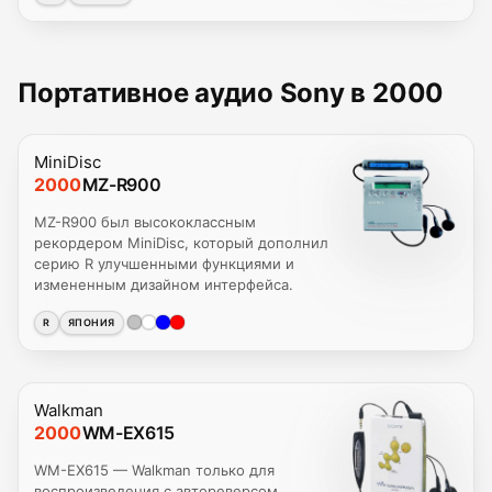
Портативное аудио Sony в 2000
MiniDisc
2000
MZ-R900
MZ-R900 был высококлассным
рекордером MiniDisc, который дополнил
серию R улучшенными функциями и
измененным дизайном интерфейса.
R
ЯПОНИЯ
Walkman
2000
WM-EX615
WM-EX615 — Walkman только для
воспроизведения с автореверсом.