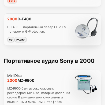
ESP2
2000
D-F400
D-F400 — портативный плеер CD с FM-
тюнером и G-Protection.
CD
РАДИО
Портативное аудио Sony в 2000
MiniDisc
2000
MZ-R900
MZ-R900 был высококлассным
рекордером MiniDisc, который дополнил
серию R улучшенными функциями и
измененным дизайном интерфейса.