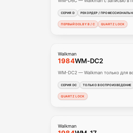
WM-D6C — Walkman с записью в 
СЕРИЯ D
РЕКОРДЕР / ПРОФЕССИОНАЛЬ
ПЕРВЫЙ DOLBY B / C
QUARTZ LOCK
Walkman
1984
WM-DC2
WM-DC2 — Walkman только для во
СЕРИЯ DC
ТОЛЬКО ВОСПРОИЗВЕДЕНИЕ
QUARTZ LOCK
Walkman