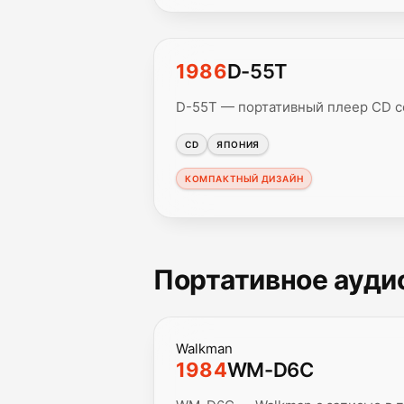
1986
D-55T
D-55T — портативный плеер CD 
CD
ЯПОНИЯ
КОМПАКТНЫЙ ДИЗАЙН
Портативное аудио
Walkman
1984
WM-D6C