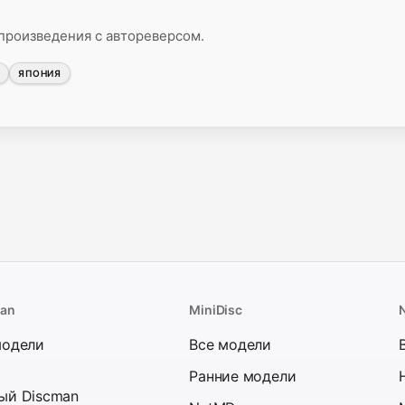
произведения с автореверсом.
M
ЯПОНИЯ
man
MiniDisc
модели
Все модели
Ранние модели
ый Discman