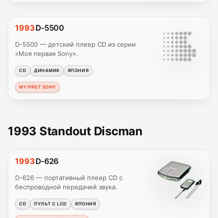
1993
D-5500
D-5500 — детский плеер CD из серии
«Моя первая Sony».
CD
ДИНАМИК
ЯПОНИЯ
MY FIRST SONY
1993 Standout Discman
1993
D-626
D-626 — портативный плеер CD с
беспроводной передачей звука.
CD
ПУЛЬТ С LCD
ЯПОНИЯ