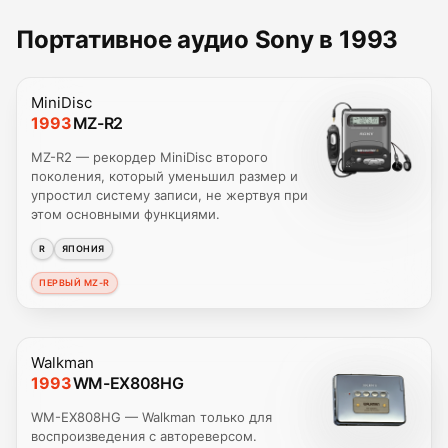
Портативное аудио Sony в 1993
MiniDisc
1993
MZ-R2
MZ-R2 — рекордер MiniDisc второго
поколения, который уменьшил размер и
упростил систему записи, не жертвуя при
этом основными функциями.
R
ЯПОНИЯ
ПЕРВЫЙ MZ-R
Walkman
1993
WM-EX808HG
WM-EX808HG — Walkman только для
воспроизведения с автореверсом.