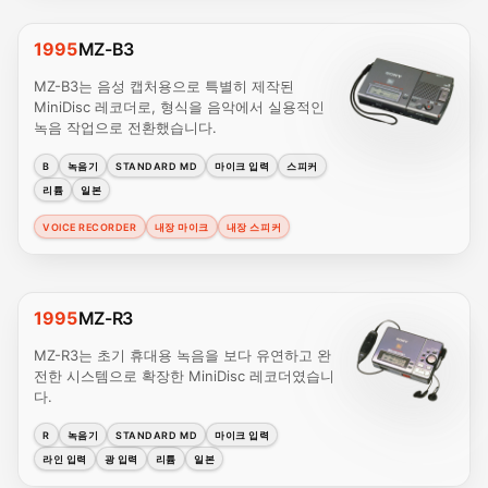
1995
MZ-B3
MZ-B3는 음성 캡처용으로 특별히 제작된
MiniDisc 레코더로, 형식을 음악에서 실용적인
녹음 작업으로 전환했습니다.
B
녹음기
STANDARD MD
마이크 입력
스피커
리튬
일본
VOICE RECORDER
내장 마이크
내장 스피커
1995
MZ-R3
MZ-R3는 초기 휴대용 녹음을 보다 유연하고 완
전한 시스템으로 확장한 MiniDisc 레코더였습니
다.
R
녹음기
STANDARD MD
마이크 입력
라인 입력
광 입력
리튬
일본