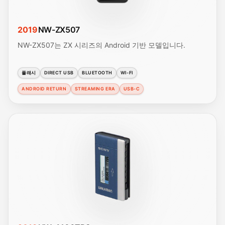
2019
NW-ZX507
NW-ZX507는 ZX 시리즈의 Android 기반 모델입니다.
플래시
DIRECT USB
BLUETOOTH
WI-FI
ANDROID RETURN
STREAMING ERA
USB-C