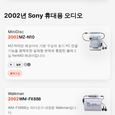
2002년 Sony 휴대용 오디오
MiniDisc
2002
MZ-N10
MZ-N10은 레코더의 기본 구성과 초기 PC 연결
기능을 콤팩트한 일체형 본체에 통합한 플래그
십 NetMD 레코더입니다.
N
일본
플래그십
Walkman
2002
WM-FX888
WM-FX888는 라디오가 내장된 Walkman입니
다.